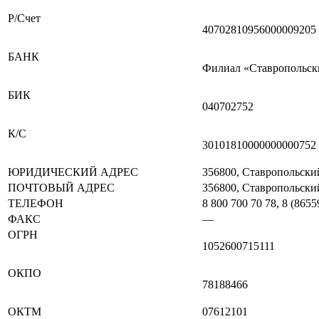
Р/Счет
40702810956000009205
БАНК
Филиал «Ставропольск
БИК
040702752
К/С
30101810000000000752
ЮРИДИЧЕСКИЙ АДРЕС
356800, Ставропольский 
ПОЧТОВЫЙ АДРЕС
356800, Ставропольский
ТЕЛЕФОН
8 800 700 70 78, 8 (865
ФАКС
—
ОГРН
1052600715111
ОКПО
78188466
ОКТМ
07612101