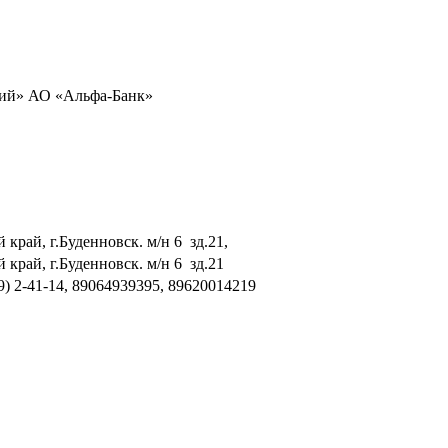
ий» АО «Альфа-Банк»
край, г.Буденновск. м/н 6 зд.21,
 край, г.Буденновск. м/н 6 зд.21
59) 2-41-14, 89064939395, 89620014219