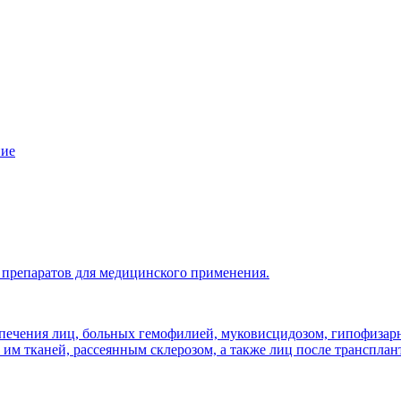
ние
препаратов для медицинского применения.
спечения лиц, больных гемофилией, муковисцидозом, гипофиза
м тканей, рассеянным склерозом, а также лиц после трансплант