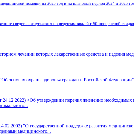
 медицинской помощи на 2023 год и на плановый период 2024 и 2025 го
венные средства отпускаются по рецептам врачей с 50-процентной скидк
латорном лечении которых лекарственные средства и изделия ме
 "Об основах охраны здоровья граждан в Российской Федерации" (с
 от 24.12.2022) <Об утверждении перечня жизненно необходимых
нимального...
т 14.02.2002) "О государственной поддержке развития медицинс
делиями медицинского...