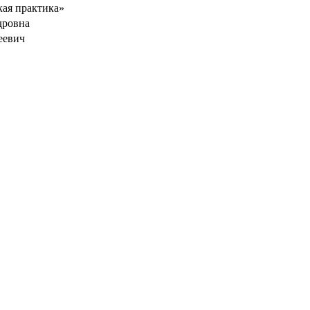
кая практика»
дровна
еевич