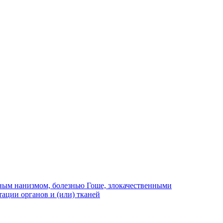
рным нанизмом, болезнью Гоше, злокачественными
ации органов и (или) тканей